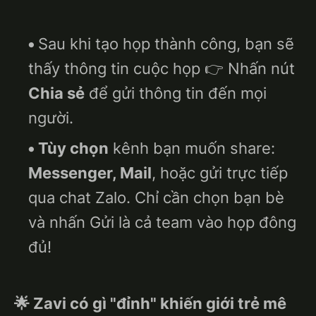
Sau khi tạo họp thành công, bạn sẽ
thấy thông tin cuộc họp 👉 Nhấn nút
Chia sẻ
để gửi thông tin đến mọi
người.
Tùy chọn
kênh bạn muốn share:
Messenger, Mail
, hoặc gửi trực tiếp
qua chat Zalo. Chỉ cần chọn bạn bè
và nhấn Gửi là cả team vào họp đông
đủ!
🌟 Zavi có gì "đỉnh" khiến giới trẻ mê