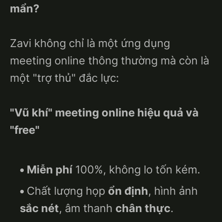
mẩn?
Zavi không chỉ là một ứng dụng
meeting online thông thường mà còn là
một "trợ thủ" đắc lực:
"Vũ khí" meeting online hiệu quả và
"free"
Miễn phí
100%, không lo tốn kém.
Chất lượng họp
ổn định
, hình ảnh
sắc nét
, âm thanh
chân thực
.