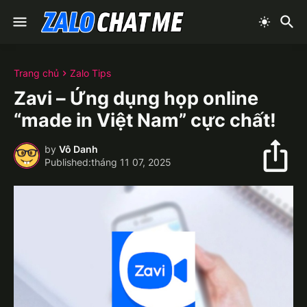
Trang chủ
Zalo Tips
Zavi – Ứng dụng họp online
“made in Việt Nam” cực chất!
by
Vô Danh
tháng 11 07, 2025