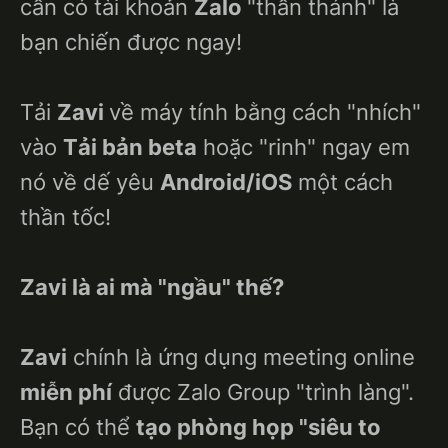
cần có tài khoản
Zalo
"thần thánh" là
bạn chiến được ngay!
Tải
Zavi
về máy tính bằng cách "nhích"
vào
Tải bản beta
hoặc "rinh" ngay em
nó về dế yêu
Android/iOS
một cách
thần tốc!
Zavi là ai mà "ngầu" thế?
Zavi
chính là ứng dụng meeting online
miễn phí
được Zalo Group "trình làng".
Bạn có thể
tạo phòng họp "siêu to