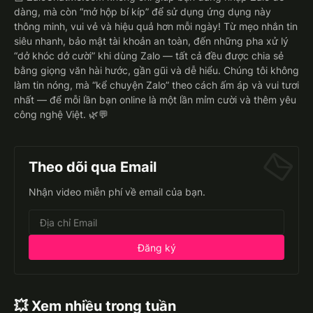
dàng, mà còn “mở hộp bí kíp” để sử dụng ứng dụng này
thông minh, vui vẻ và hiệu quả hơn mỗi ngày! Từ mẹo nhắn tin
siêu nhanh, bảo mật tài khoản an toàn, đến những pha xử lý
“dở khóc dở cười” khi dùng Zalo — tất cả đều được chia sẻ
bằng giọng văn hài hước, gần gũi và dễ hiểu. Chúng tôi không
làm tin nóng, mà “kể chuyện Zalo” theo cách ấm áp và vui tươi
nhất — để mỗi lần bạn online là một lần mỉm cười và thêm yêu
công nghệ Việt. 🌿💬
Theo dõi qua Email
Nhận video miễn phí về email của bạn.
💥 Xem nhiều trong tuần