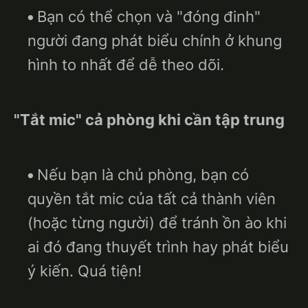
Bạn có thể chọn và "đóng đinh"
người đang phát biểu chính ở khung
hình to nhất để dễ theo dõi.
"Tắt mic" cả phòng khi cần tập trung
Nếu bạn là chủ phòng, bạn có
quyền tắt mic của tất cả thành viên
(hoặc từng người) để tránh ồn ào khi
ai đó đang thuyết trình hay phát biểu
ý kiến. Quá tiện!