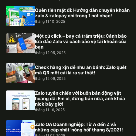
Quên tiền mặt đi: Hướng dẫn chuyển khoản
zalo & zalopay chỉ trong 1 nốt nhạc!
tháng 11 10, 2025
Một cú click – bay cả trăm triệu: Cảnh báo
lừa đảo Zalo và cách bảo vệ tài khoản của
bạn
tháng 12 05, 2025
Check hàng xịn dễ như ăn bánh: Zalo quét
mã QR một cái là ra sự thật!
tháng 12 09, 2025
Zalo tuyên chiến với buôn bán động vật
hoang dã: Em ơi, đừng bán nữa, anh khóa
nick bây giờ!
tháng 11 16, 2025
Zalo OA Doanh nghiệp: Từ A đến Z và
những cập nhật 'nóng hổi' tháng 8/2021!
tháng 11 07, 2025