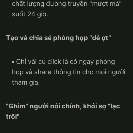
chất lượng đường truyền "mượt mà"
suốt 24 giờ.
Tạo và chia sẻ phòng họp "dễ ợt"
Chỉ vài cú click là có ngay phòng
họp và share thông tin cho mọi người
tham gia.
"Ghim" người nói chính, khỏi sợ "lạc
trôi"